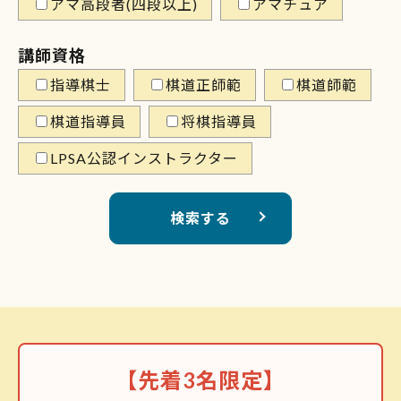
アマ高段者(四段以上)
アマチュア
講師資格
指導棋士
棋道正師範
棋道師範
棋道指導員
将棋指導員
LPSA公認インストラクター
検索する
【先着3名限定】