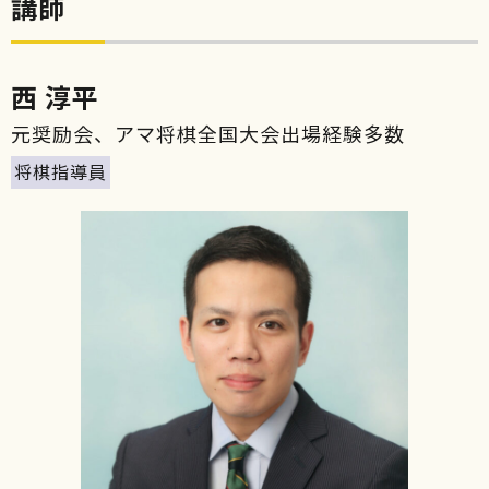
講師
西 淳平
元奨励会、アマ将棋全国大会出場経験多数
将棋指導員