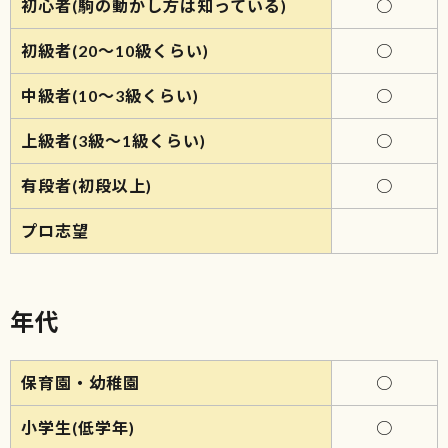
初心者(駒の動かし方は知っている)
○
初級者(20～10級くらい)
○
中級者(10～3級くらい)
○
上級者(3級～1級くらい)
○
有段者(初段以上)
○
プロ志望
年代
保育園・幼稚園
○
小学生(低学年)
○